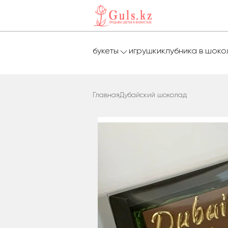
букеты
игрушки
клубника в шок
Главная
Дубайский шоколад