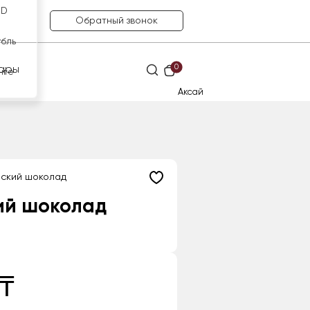
SD
Обратный звонок
убль
0
ары
нге
Аксай
ский шоколад
ий шоколад
 ₸