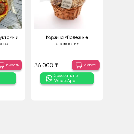
уктами и
Корзина «Полезные
сна»
сладости»
36 000 ₸
Заказать
Заказать
о
Заказать по
WhatsApp