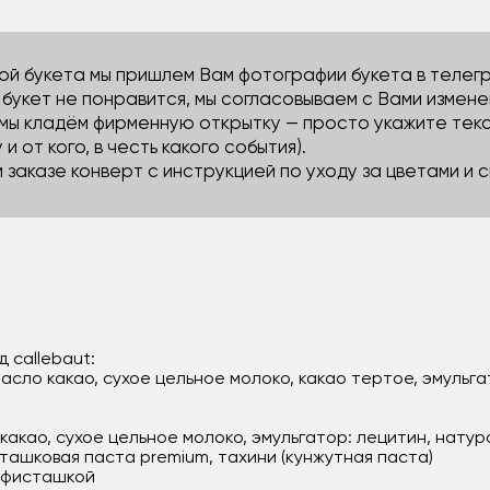
й букета мы пришлем Вам фотографии букета в телегра
м букет не понравится, мы согласовываем с Вами измене
 мы кладём фирменную открытку — просто укажите тек
 и от кого, в честь какого события).
м заказе конверт с инструкцией по уходу за цветами и
 callebaut:
асло какао, сухое цельное молоко, какао тертое, эмульга
какао, сухое цельное молоко, эмульгатор: лецитин, нату
ташковая паста premium, тахини (кунжутная паста)
 фисташкой