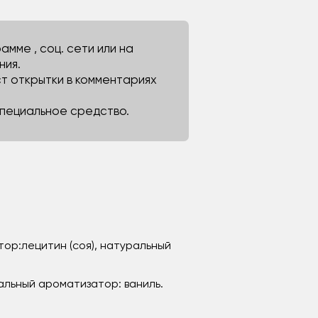
мме , соц. сети или на
ния.
ст открытки в комментариях
 специальное средство.
тор:лецитин (соя), натуральный
ральный ароматизатор: ваниль.