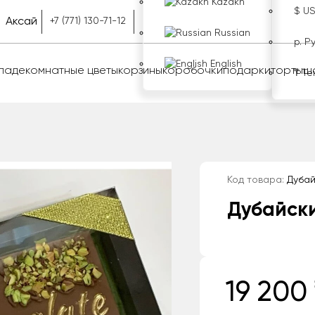
Kazakh
$ U
Аксай
+7 (771) 130-71-12
Russian
р. Р
English
оладе
комнатные цветы
корзины
коробочки
подарки
торты
ш
₸ Те
Код товара:
Дубай
Дубайск
19 200