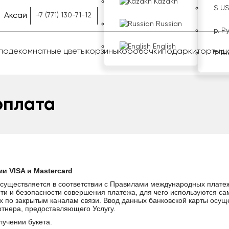
Kazakh
$ U
Аксай
+7 (771) 130-71-12
Russian
р. Р
English
оладе
комнатные цветы
корзины
коробочки
подарки
торты
ш
₸ Те
оплата
и VISA и Mastercard
 осуществляется в соответствии с Правилами международных плате
и и безопасности совершения платежа, для чего используются с
 по закрытым каналам связи. Ввод данных банковской карты осу
ртнера, предоставляющего Услугу.
лучении букета.