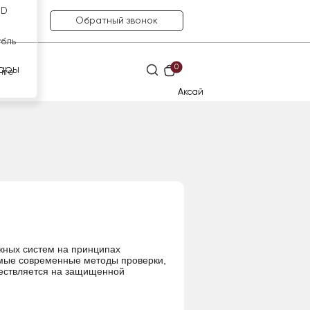
SD
Обратный звонок
убль
0
ары
нге
Аксай
жных систем на принципах
амые современные методы проверки,
ществляется на защищенной