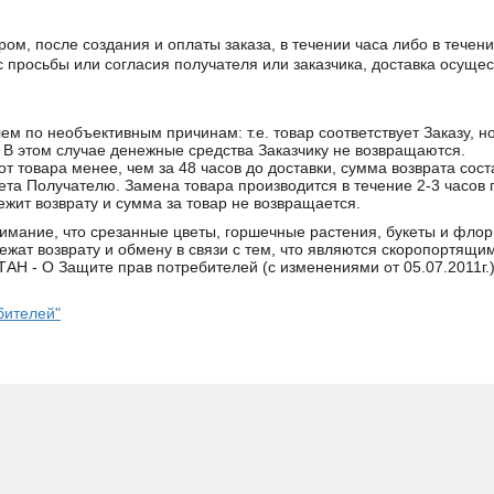
ом, после создания и оплаты заказа, в течении часа либо в течени
с просьбы или согласия получателя или заказчика, доставка осуще
ем по необъективным причинам: т.е. товар соответствует Заказу, 
. В этом случае денежные средства Заказчику не возвращаются.
 от товара менее, чем за 48 часов до доставки, сумма возврата сос
та Получателю. Замена товара производится в течение 2-3 часов 
ежит возврату и сумма за товар не возвращается.
ание, что срезанные цветы, горшечные растения, букеты и флор
ежат возврату и обмену в связи с тем, что являются скоропортящи
- О Защите прав потребителей (с изменениями от 05.07.2011г.) 
бителей"