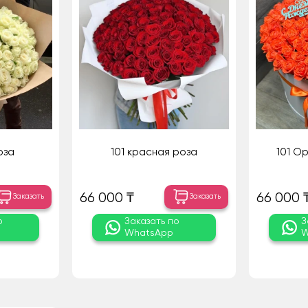
оза
101 красная роза
101 О
66 000 ₸
66 000 
Заказать
Заказать
о
Заказать по
З
WhatsApp
W