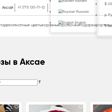
Kazakh
$ U
Аксай
+7 (771) 130-71-12
Russian
р. Р
English
оладе
комнатные цветы
корзины
коробочки
подарки
торты
ш
₸ Те
озы в Аксае
₸