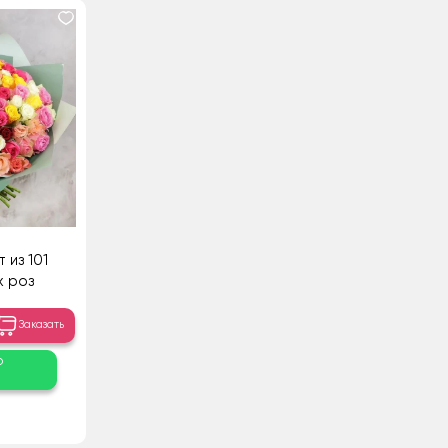
 из 101
х роз
Заказать
о