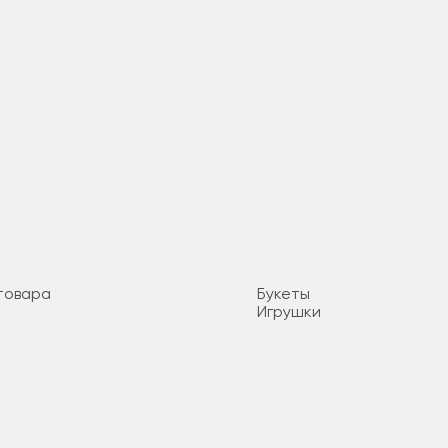
товара
Букеты
Игрушки
Клубника в шоколаде
ости
Комнатные цветы
я
Корзины
Коробочки
Подарки
Торты
Шары