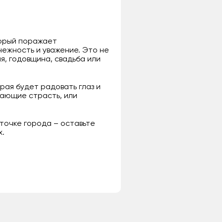
торый поражает
нежность и уважение. Это не
я, годовщина, свадьба или
рая будет радовать глаз и
щающие страсть, или
 точке города – оставьте
х.