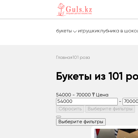
букеты
игрушки
клубника в шок
Главная
101 роза
Букеты из 101 р
54000
-
70000
₸
Цена
-
Сбросить
Выберите фильтры
Выберите фильтры