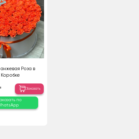
ранжевая Роза в
Коробке
₸
Заказать
аказать по
hatsApp