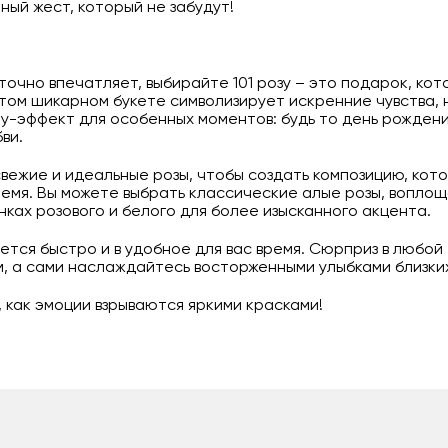
ный жест, который не забудут!
точно впечатляет, выбирайте 101 розу – это подарок, ко
том шикарном букете символизирует искренние чувства, 
у-эффект для особенных моментов: будь то день рождени
ви.
ежие и идеальные розы, чтобы создать композицию, кото
емя. Вы можете выбрать классические алые розы, вопло
ках розового и белого для более изысканного акцента.
ется быстро и в удобное для вас время. Сюрприз в любой
, а сами наслаждайтесь восторженными улыбками близки
, как эмоции взрываются яркими красками!