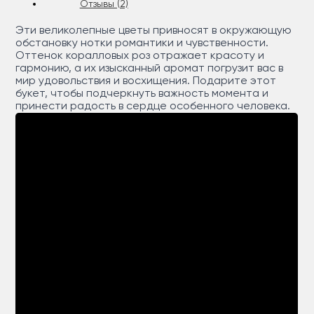
Отзывы (2)
Эти великолепные цветы привносят в окружающую
обстановку нотки романтики и чувственности.
Оттенок коралловых роз отражает красоту и
гармонию, а их изысканный аромат погрузит вас в
мир удовольствия и восхищения. Подарите этот
букет, чтобы подчеркнуть важность момента и
принести радость в сердце особенного человека.