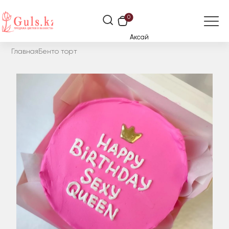
0
Аксай
Главная
Бенто торт