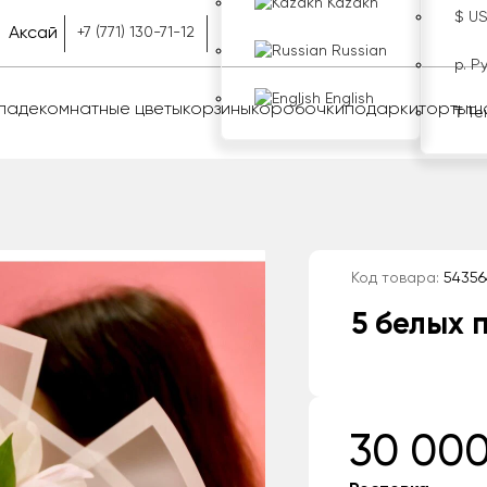
Kazakh
$ U
Аксай
+7 (771) 130-71-12
Russian
р. Р
English
оладе
комнатные цветы
корзины
коробочки
подарки
торты
ш
₸ Те
Код товара:
54356
5 белых 
30 000