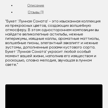
Описание
Отзывы (1)
"Букет 'Лунная Соната' - это изысканная коллекция
из прекрасных цветов, создающих волшебную
атмосферу. В этом одностороннем композиции вы
найдете великолепные астильбы, нежные
гиперикумы, изящные каллы, ароматные маттиолы,
волшебные пионы, элегантный эвкалипт и нежные
эустомы, дополненные розами кустового сорта.
Букет 'Лунная Соната' украсит любой особый
момент вашей жизни, наполнив его изяществом и
роскошью, словно мелодия, звучащая в лунном
свете."