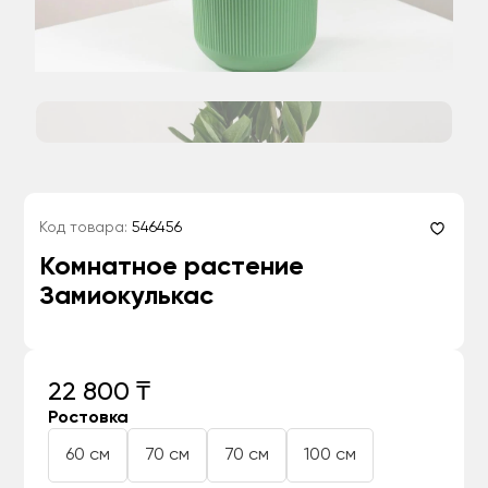
Код товара:
546456
Комнатное растение
Замиокулькас
22 800 ₸
Ростовка
60 см
70 см
70 см
100 см