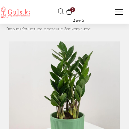
0
Аксай
Главная
Комнатное растение Замиокулькас