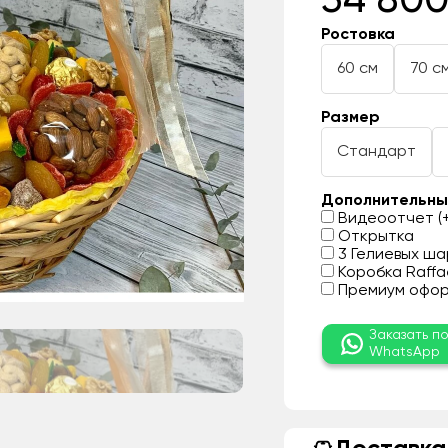
34 800
Ростовка
60 см
70 с
Размер
Стандарт
Дополнительны
Видеоотчет (+
Открытка
3 Гелиевых шар
Коробка Raffae
Премиум оформ
Заказать п
WhatsApp