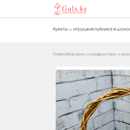
букеты
игрушки
клубника в шок
Главная
Корзина с сухофруктами и оре