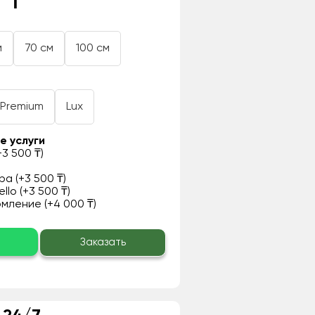
 ₸
м
70 см
100 см
Premium
Lux
е услуги
3 500 ₸)
а (+3 500 ₸)
llo (+3 500 ₸)
ление (+4 000 ₸)
о
Заказать