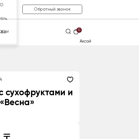
SD
Обратный звонок
убль
0
ары
нге
Аксай
4
с сухофруктами и
 «Весна»