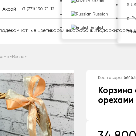
Kazakh
$ U
Аксай
+7 (771) 130-71-12
Russian
р. Р
English
оладе
комнатные цветы
корзины
коробочки
подарки
торты
ш
₸ Те
хами «Весна»
Код товара:
56453
Корзина 
орехами