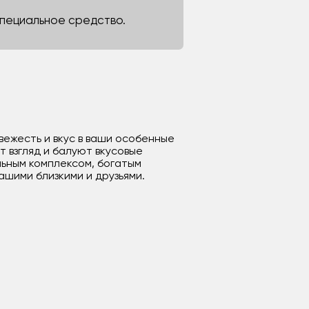
 специальное средство.
вежесть и вкус в ваши особенные
 взгляд и балуют вкусовые
льным комплексом, богатым
ашими близкими и друзьями.