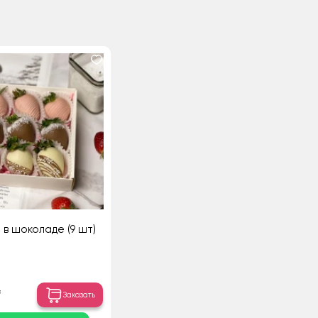
 в шоколаде (9 шт)
₸
Заказать