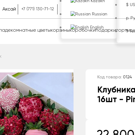
Kazakh
$ U
Аксай
+7 (771) 130-71-12
Russian
р. Р
English
оладе
комнатные цветы
корзины
коробочки
подарки
торты
ш
₸ Те
k
Код товара:
0124
Клубника
16шт - Pi