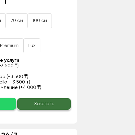
 ₸
м
70 см
100 см
Premium
Lux
е услуги
3 500 ₸)
а (+3 500 ₸)
llo (+3 500 ₸)
ление (+4 000 ₸)
о
Заказать