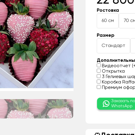
22 800
Ростовка
60 см
70 с
Размер
Стандарт
Дополнительны
Видеоотчет (+
Открытка
3 Гелиевых шар
Коробка Raffae
Премиум оформ
Заказать п
WhatsApp