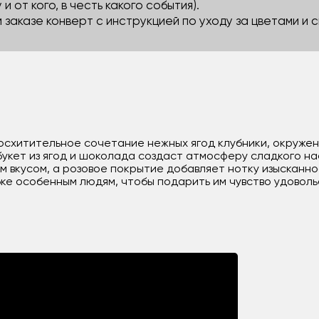
 и от кого, в честь какого события).
м заказе конверт с инструкцией по уходу за цветами и
о восхитительное сочетание нежных ягод клубники, окруж
букет из ягод и шоколада создаст атмосферу сладкого н
м вкусом, а розовое покрытие добавляет нотку изысканн
обке особенным людям, чтобы подарить им чувство удоволь