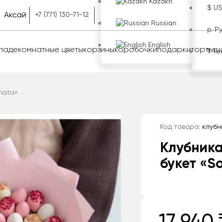
Kazakh
$ U
Аксай
+7 (771) 130-71-12
Russian
р. Р
English
оладе
комнатные цветы
корзины
коробочки
подарки
торты
ш
₸ Те
nata»
Код товара:
клубн
Клубника
букет «S