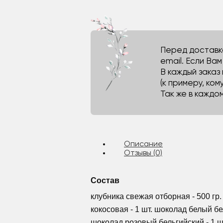
Перед доставко
email. Если Ва
В каждый заказ
(к примеру, кому
Так же в каждо
Описание
Отзывы (0)
Состав
клубника свежая отборная - 500 гр.
кокосовая - 1 шт. шоколад белый бел
шоколад розовый бельгийский - 1 ш