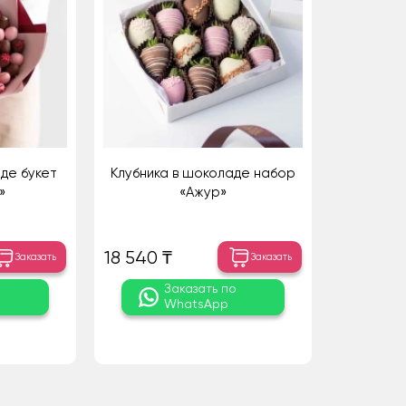
де букет
Клубника в шоколаде набор
»
«Ажур»
18 540 ₸
Заказать
Заказать
о
Заказать по
WhatsApp