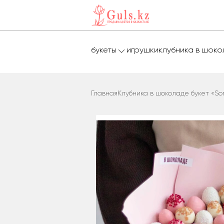
букеты
игрушки
клубника в шок
Главная
Клубника в шоколаде букет «So