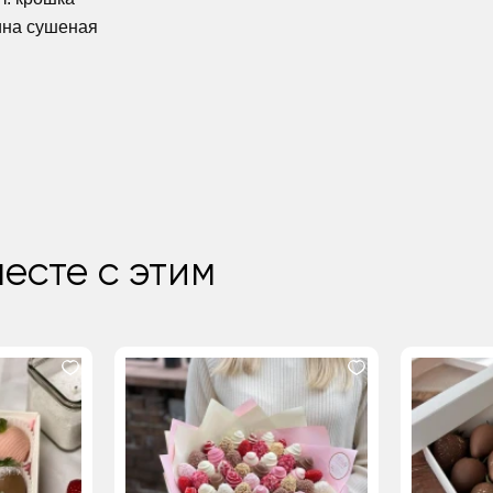
лина сушеная
есте с этим