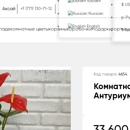
Kazakh
$ U
Аксай
+7 (771) 130-71-12
Russian
р. Р
English
оладе
комнатные цветы
корзины
коробочки
подарки
торты
ш
₸ Те
Код товара:
4654
Комнатн
Антуриу