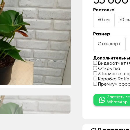
33 600
Ростовка
60 см
70 с
Размер
Стандарт
Дополнительны
Видеоотчет (+
Открытка
3 Гелиевых шар
Коробка Raffae
Премиум оформ
Заказать п
WhatsApp