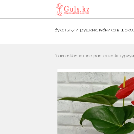
букеты
игрушки
клубника в шок
Главная
Комнатное растение Антуриум