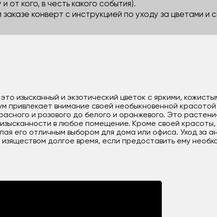
 и от кого, в честь какого события).
м заказе конверт с инструкцией по уходу за цветами и
 это изысканный и экзотический цветок с яркими, кожист
ум привлекает внимание своей необыкновенной красотой 
красного и розового до белого и оранжевого. Это растен
 изысканности в любое помещение. Кроме своей красоты,
лая его отличным выбором для дома или офиса. Уход за а
 изяществом долгое время, если предоставить ему необхо