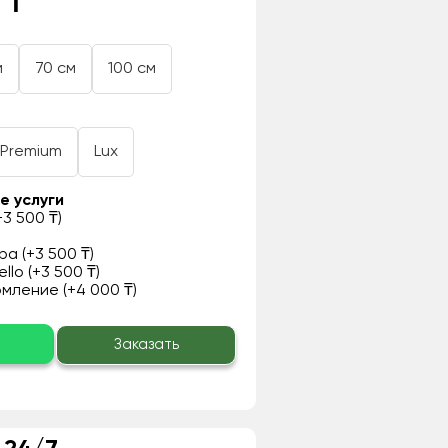
 ₸
м
70 см
100 см
Premium
Lux
е услуги
3 500 ₸)
а (+3 500 ₸)
llo (+3 500 ₸)
ление (+4 000 ₸)
о
Заказать