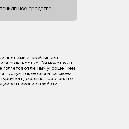
 специальное средство.
ыми листьями и необычными
и элегантностью. Он может быть
ие является отличным украшением
 антуриум также славится своей
нтуриумом довольно простой, и он
димое внимание и заботу.