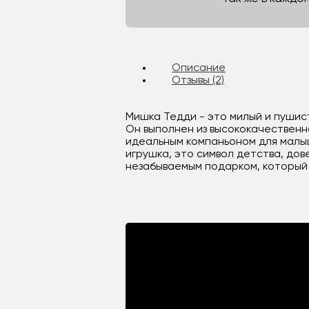
Описание
Отзывы (2)
Мишка Тедди - это милый и пуши
Он выполнен из высококачественн
идеальным компаньоном для малыш
игрушка, это символ детства, дов
незабываемым подарком, который 