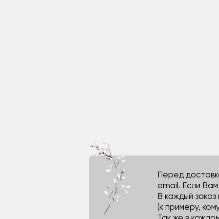
Перед доставко
email. Если Ва
В каждый заказ
(к примеру, кому
Так же в каждо