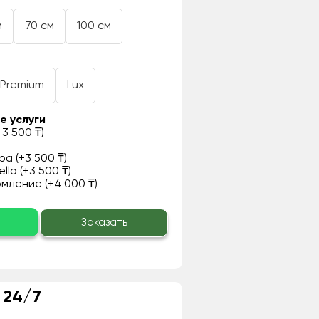
м
70 см
100 см
Premium
Lux
е услуги
3 500 ₸)
а (+3 500 ₸)
llo (+3 500 ₸)
ление (+4 000 ₸)
о
Заказать
 24/7