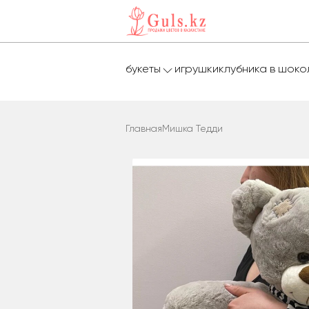
букеты
игрушки
клубника в шок
Главная
Мишка Тедди