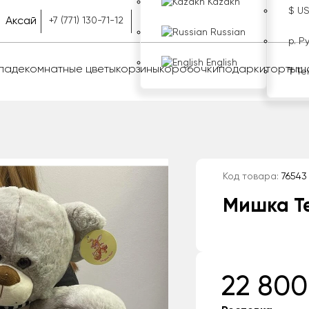
Kazakh
$ U
Аксай
+7 (771) 130-71-12
Russian
р. Р
English
оладе
комнатные цветы
корзины
коробочки
подарки
торты
ш
₸ Те
Код товара:
76543
Мишка Т
22 800