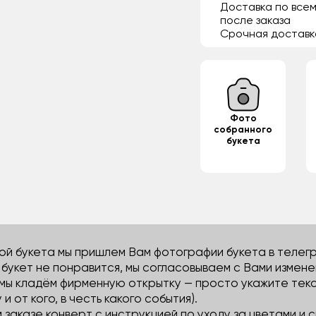
Доставка по всем
после заказа
Срочная доставк
Фото
собранного
букета
й букета мы пришлем Вам фотографии букета в телегра
м букет не понравится, мы согласовываем с Вами измене
 мы кладём фирменную открытку — просто укажите тек
 и от кого, в честь какого события).
м заказе конверт с инструкцией по уходу за цветами и