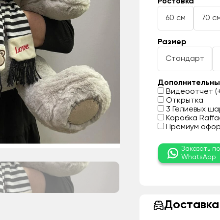
Ростовка
60 см
70 с
Размер
Стандарт
Дополнительны
Видеоотчет (+
Открытка
3 Гелиевых шар
Коробка Raffae
Премиум оформ
Заказать п
WhatsApp
Доставка